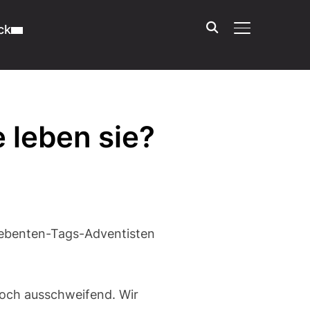
ck
SEITENLEIST
 leben sie?
iebenten-Tags-Adventisten
noch ausschweifend. Wir